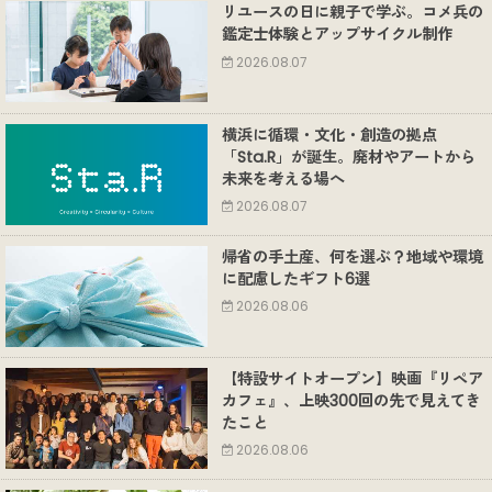
リユースの日に親子で学ぶ。コメ兵の
鑑定士体験とアップサイクル制作
2026.08.07
横浜に循環・文化・創造の拠点
「Sta.R」が誕生。廃材やアートから
未来を考える場へ
2026.08.07
帰省の手土産、何を選ぶ？地域や環境
に配慮したギフト6選
2026.08.06
【特設サイトオープン】映画『リペア
カフェ』、上映300回の先で見えてき
たこと
2026.08.06