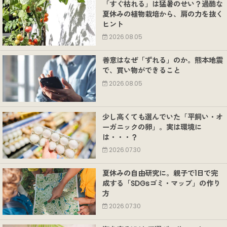
「すぐ枯れる」は猛暑のせい？過酷な
夏休みの植物栽培から、肩の力を抜く
ヒント
2026.08.05
善意はなぜ「ずれる」のか。熊本地震
で、買い物ができること
2026.08.05
少し高くても選んでいた「平飼い・オ
ーガニックの卵」。実は環境に
は・・・？
2026.07.30
夏休みの自由研究に。親子で1日で完
成する「SDGsゴミ・マップ」の作り
方
2026.07.30