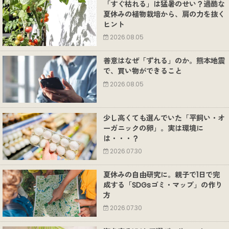
「すぐ枯れる」は猛暑のせい？過酷な
夏休みの植物栽培から、肩の力を抜く
ヒント
2026.08.05
善意はなぜ「ずれる」のか。熊本地震
で、買い物ができること
2026.08.05
少し高くても選んでいた「平飼い・オ
ーガニックの卵」。実は環境に
は・・・？
2026.07.30
夏休みの自由研究に。親子で1日で完
成する「SDGsゴミ・マップ」の作り
方
2026.07.30