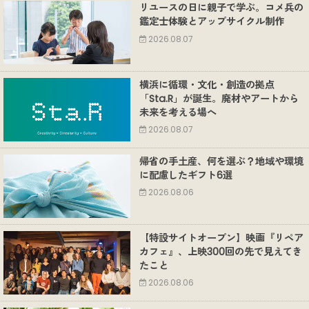
リユースの日に親子で学ぶ。コメ兵の
鑑定士体験とアップサイクル制作
2026.08.07
横浜に循環・文化・創造の拠点
「Sta.R」が誕生。廃材やアートから
未来を考える場へ
2026.08.07
帰省の手土産、何を選ぶ？地域や環境
に配慮したギフト6選
2026.08.06
【特設サイトオープン】映画『リペア
カフェ』、上映300回の先で見えてき
たこと
2026.08.06