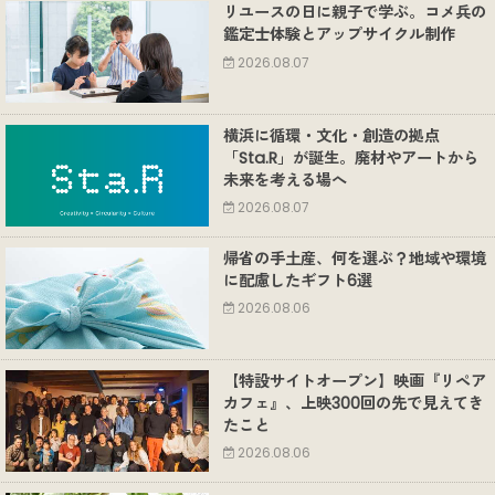
リユースの日に親子で学ぶ。コメ兵の
鑑定士体験とアップサイクル制作
2026.08.07
横浜に循環・文化・創造の拠点
「Sta.R」が誕生。廃材やアートから
未来を考える場へ
2026.08.07
帰省の手土産、何を選ぶ？地域や環境
に配慮したギフト6選
2026.08.06
【特設サイトオープン】映画『リペア
カフェ』、上映300回の先で見えてき
たこと
2026.08.06