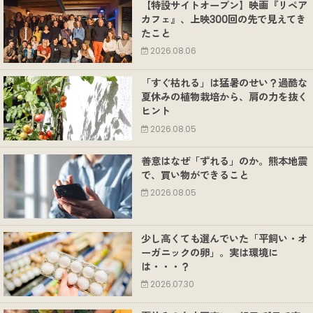
【特設サイトオープン】映画『リペア
カフェ』、上映300回の先で見えてき
たこと
2026.08.06
「すぐ枯れる」は猛暑のせい？過酷な
夏休みの植物栽培から、肩の力を抜く
ヒント
2026.08.05
善意はなぜ「ずれる」のか。熊本地震
で、買い物ができること
2026.08.05
少し高くても選んでいた「平飼い・オ
ーガニックの卵」。実は環境に
は・・・？
2026.07.30