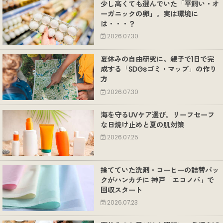
少し高くても選んでいた「平飼い・オ
ーガニックの卵」。実は環境に
は・・・？
2026.07.30
夏休みの自由研究に。親子で1日で完
成する「SDGsゴミ・マップ」の作り
方
2026.07.30
海を守るUVケア選び。リーフセーフ
な日焼け止めと夏の肌対策
2026.07.25
捨てていた洗剤・コーヒーの詰替パッ
クがハンカチに 神戸「エコノバ」で
回収スタート
2026.07.23