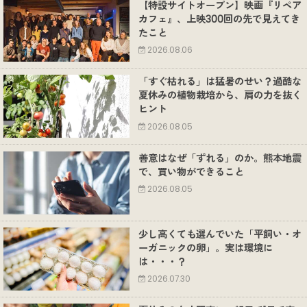
【特設サイトオープン】映画『リペア
カフェ』、上映300回の先で見えてき
たこと
2026.08.06
「すぐ枯れる」は猛暑のせい？過酷な
夏休みの植物栽培から、肩の力を抜く
ヒント
2026.08.05
善意はなぜ「ずれる」のか。熊本地震
で、買い物ができること
2026.08.05
少し高くても選んでいた「平飼い・オ
ーガニックの卵」。実は環境に
は・・・？
2026.07.30