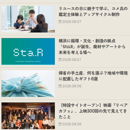
リユースの日に親子で学ぶ。コメ兵の
鑑定士体験とアップサイクル制作
2026.08.07
横浜に循環・文化・創造の拠点
「Sta.R」が誕生。廃材やアートから
未来を考える場へ
2026.08.07
帰省の手土産、何を選ぶ？地域や環境
に配慮したギフト6選
2026.08.06
【特設サイトオープン】映画『リペア
カフェ』、上映300回の先で見えてき
たこと
2026.08.06