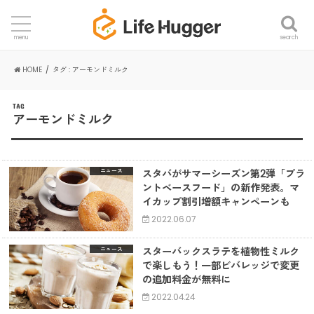
search
menu
HOME
タグ : アーモンドミルク
TAG
アーモンドミルク
スタバがサマーシーズン第2弾「プラ
ニュース
ントベースフード」の新作発表。マ
イカップ割引増額キャンペーンも
2022.06.07
スターバックスラテを植物性ミルク
ニュース
で楽しもう！一部ビバレッジで変更
の追加料金が無料に
2022.04.24