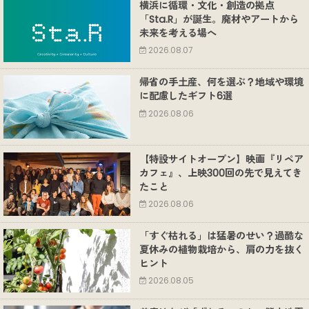
横浜に循環・文化・創造の拠点
「Sta.R」が誕生。廃材やアートから
未来を考える場へ
2026.08.07
帰省の手土産、何を選ぶ？地域や環境
に配慮したギフト6選
2026.08.06
【特設サイトオープン】映画『リペア
カフェ』、上映300回の先で見えてき
たこと
2026.08.06
「すぐ枯れる」は猛暑のせい？過酷な
夏休みの植物栽培から、肩の力を抜く
ヒント
2026.08.05