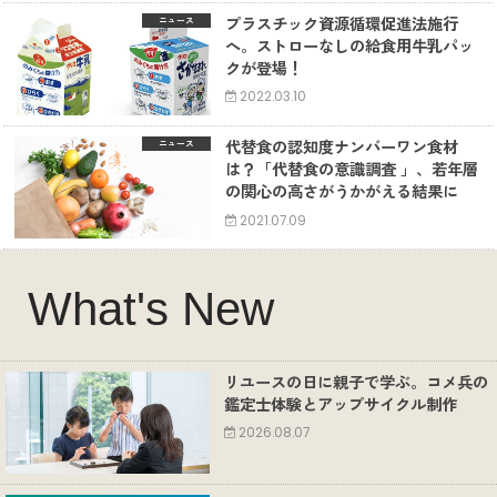
プラスチック資源循環促進法施行
ニュース
へ。ストローなしの給食用牛乳パッ
クが登場！
2022.03.10
代替食の認知度ナンバーワン食材
ニュース
は？「代替食の意識調査 」、若年層
の関心の高さがうかがえる結果に
2021.07.09
What's New
リユースの日に親子で学ぶ。コメ兵の
鑑定士体験とアップサイクル制作
2026.08.07