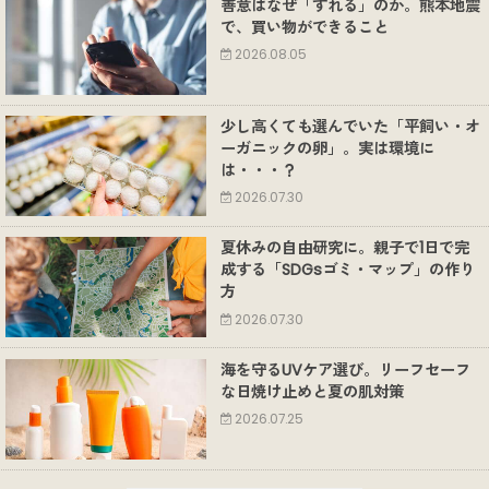
善意はなぜ「ずれる」のか。熊本地震
で、買い物ができること
2026.08.05
少し高くても選んでいた「平飼い・オ
ーガニックの卵」。実は環境に
は・・・？
2026.07.30
夏休みの自由研究に。親子で1日で完
成する「SDGsゴミ・マップ」の作り
方
2026.07.30
海を守るUVケア選び。リーフセーフ
な日焼け止めと夏の肌対策
2026.07.25