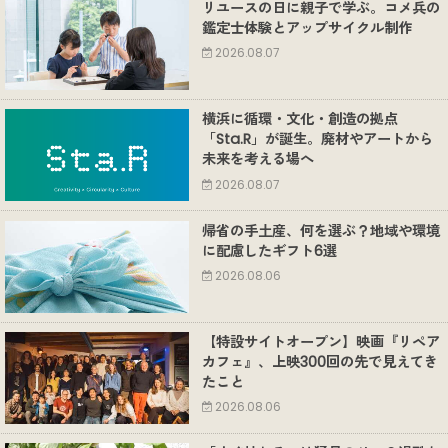
リユースの日に親子で学ぶ。コメ兵の
鑑定士体験とアップサイクル制作
2026.08.07
横浜に循環・文化・創造の拠点
「Sta.R」が誕生。廃材やアートから
未来を考える場へ
2026.08.07
帰省の手土産、何を選ぶ？地域や環境
に配慮したギフト6選
2026.08.06
【特設サイトオープン】映画『リペア
カフェ』、上映300回の先で見えてき
たこと
2026.08.06