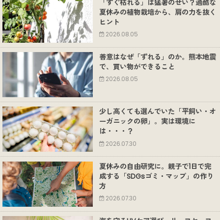
「すぐ枯れる」は猛暑のせい？過酷な
夏休みの植物栽培から、肩の力を抜く
ヒント
2026.08.05
善意はなぜ「ずれる」のか。熊本地震
で、買い物ができること
2026.08.05
少し高くても選んでいた「平飼い・オ
ーガニックの卵」。実は環境に
は・・・？
2026.07.30
夏休みの自由研究に。親子で1日で完
成する「SDGsゴミ・マップ」の作り
方
2026.07.30