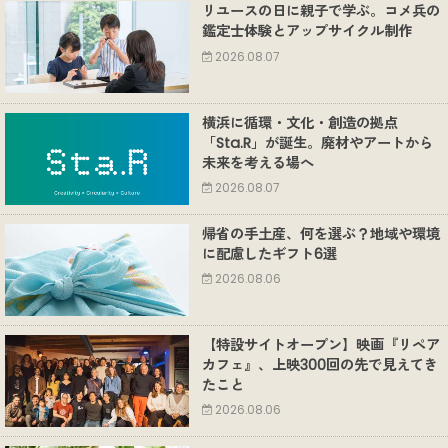
リユースの日に親子で学ぶ。コメ兵の
鑑定士体験とアップサイクル制作
2026.08.07
横浜に循環・文化・創造の拠点
「Sta.R」が誕生。廃材やアートから
未来を考える場へ
2026.08.07
帰省の手土産、何を選ぶ？地域や環境
に配慮したギフト6選
2026.08.06
【特設サイトオープン】映画『リペア
カフェ』、上映300回の先で見えてき
たこと
2026.08.06