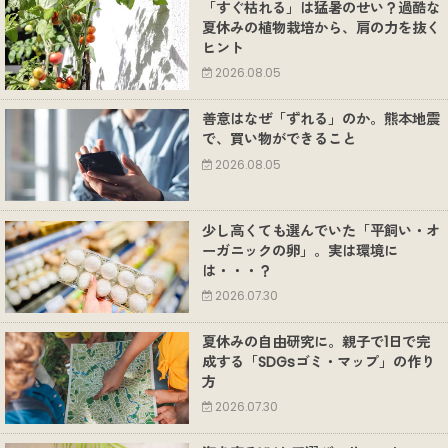
「すぐ枯れる」は猛暑のせい？過酷な
夏休みの植物栽培から、肩の力を抜く
ヒント
2026.08.05
善意はなぜ「ずれる」のか。熊本地震
で、買い物ができること
2026.08.05
少し高くても選んでいた「平飼い・オ
ーガニックの卵」。実は環境に
は・・・？
2026.07.30
夏休みの自由研究に。親子で1日で完
成する「SDGsゴミ・マップ」の作り
方
2026.07.30