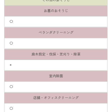
お墓のおそうじ
〇
ベランダクリーニング
〇
庭木剪定・伐採・芝刈り・除草
×
室内除菌
〇
店舗・オフィスクリーニング
〇