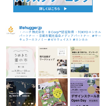
lifehugger.jp
・ハーチ株式会社
・B Corp™認証取得
・TOKYOエシカル
パートナー
・京都市観光協会メディアパートナー
.
#サー
キュラーエコノミー #ゼロウェイスト
#エシカル