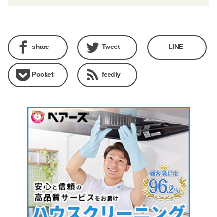
share
Tweet
LINE
Pocket
feedly