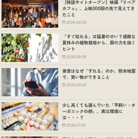
【特設サイトオープン】映画『リペア
カフェ』、上映300回の先で見えてき
たこと
2026.08.06
「すぐ枯れる」は猛暑のせい？過酷な
夏休みの植物栽培から、肩の力を抜く
ヒント
2026.08.05
善意はなぜ「ずれる」のか。熊本地震
で、買い物ができること
2026.08.05
少し高くても選んでいた「平飼い・オ
ーガニックの卵」。実は環境に
は・・・？
2026.07.30