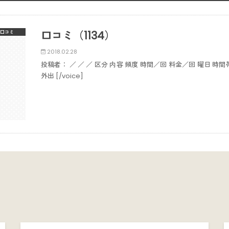
口コミ（1134）
口コミ
2018.02.28
投稿者： ／ ／ ／ 区分 内容 頻度 時間／回 料金／回 曜日 時
外出 [/voice]