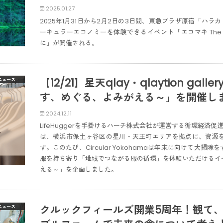
2025.01.27
2025年1月31日から2月2日の3日間、東急プラザ原宿「ハ
ーキュラーエコノミーを体験できるイベント「エコマキ The Fir
に」が開催される。
【12/21】星天qlay・qlaytion ga
ニュース
す、めぐる、よみがえる～」を開催し
2024.12.11
LifeHuggerを手掛けるハーチ株式会社が運営する循環経済促進プラ
は、横浜市保土ヶ谷区の星川・天王町エリアを拠点に、資源
す。このたび、Circular Yokohamaは年末に向けて大
服を持ち寄り「地域でつながる服の循環」を体験いただけるイ
える～」を企画しました。
クルックフィールズ開業5周年！観て
ニュース