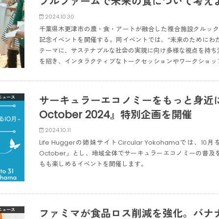
ブルファームで未来の食について考え
2024.10.30
千葉県木更津市の農・食・アートが融合した複合施設クルックフ
記念イベントを開催する。同イベントでは、“未来のためにわたし達ができる
テーマに、サステナブルな社会の実現に向け多様な視点を持ち
を招き、インタラクティブなトークセッションやワークショッ
サーキュラーエコノミーをもっと身近に！横
ニュース
October 2024』特別企画を開催
2024.10.11
Life Huggerの姉妹サイトCircular Yokohamaでは
October」とし、地域全体でサーキュラーエコノミーの普
もも楽しめるイベントを開催します。
ファミマが食品ロス削減を強化。バナ
ニュース