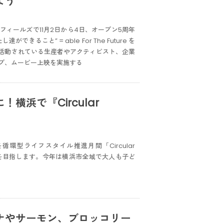
よう
ィールズで11月2日から4日、オープン5周年
こと” = able For The Future を
活動されている生産者やアクティビスト、企業
プ、ムービー上映を実施する
浜で『Circular
、10月を循環型ライフスタイル推進月間「Circular
及を目指します。今年は横浜市全域で大人も子ど
ナやサーモン、ブロッコリー