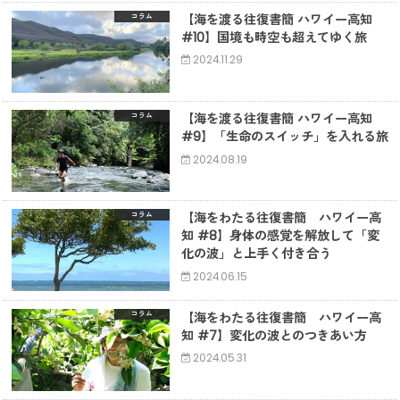
【海を渡る往復書簡 ハワイー高知
コラム
#10】国境も時空も超えてゆく旅
2024.11.29
【海を渡る往復書簡 ハワイー高知
コラム
#9】「生命のスイッチ」を入れる旅
2024.08.19
【海をわたる往復書簡 ハワイー高
コラム
知 #8】身体の感覚を解放して「変
化の波」と上手く付き合う
2024.06.15
【海をわたる往復書簡 ハワイー高
コラム
知 #7】変化の波とのつきあい方
2024.05.31