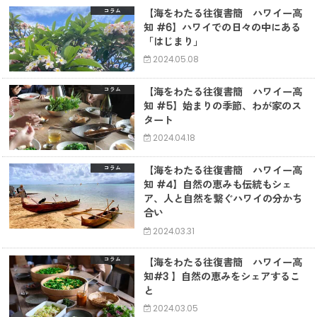
【海をわたる往復書簡 ハワイー高
コラム
知 #6】ハワイでの日々の中にある
「はじまり」
2024.05.08
【海をわたる往復書簡 ハワイー高
コラム
知 #5】始まりの季節、わが家のス
タート
2024.04.18
【海をわたる往復書簡 ハワイー高
コラム
知 #4】自然の恵みも伝統もシェ
ア、人と自然を繋ぐハワイの分かち
合い
2024.03.31
【海をわたる往復書簡 ハワイー高
コラム
知#3 】自然の恵みをシェアするこ
と
2024.03.05