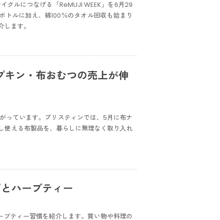
につなげる「ReMUJI WEEK」を6月29
ボトルに加え、綿100％のタオル回収も始まり
介します。
プキン・布おむつの売上が伸
がっています。プリスティンでは、5月に布ナ
し使える布製品を、暮らしに無理なく取り入れ
ガとハーブティー
ーブティー習慣を紹介します。買い物や料理の