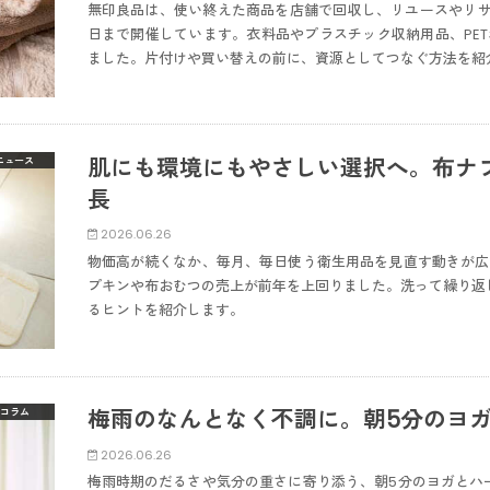
無印良品は、使い終えた商品を店舗で回収し、リユースやリサイクル
日まで開催しています。衣料品やプラスチック収納用品、PET
ました。片付けや買い替えの前に、資源としてつなぐ方法を紹
肌にも環境にもやさしい選択へ。布ナ
ニュース
長
2026.06.26
物価高が続くなか、毎月、毎日使う衛生用品を見直す動きが広
プキンや布おむつの売上が前年を上回りました。洗って繰り返
るヒントを紹介します。
梅雨のなんとなく不調に。朝5分のヨ
コラム
2026.06.26
梅雨時期のだるさや気分の重さに寄り添う、朝5分のヨガとハ